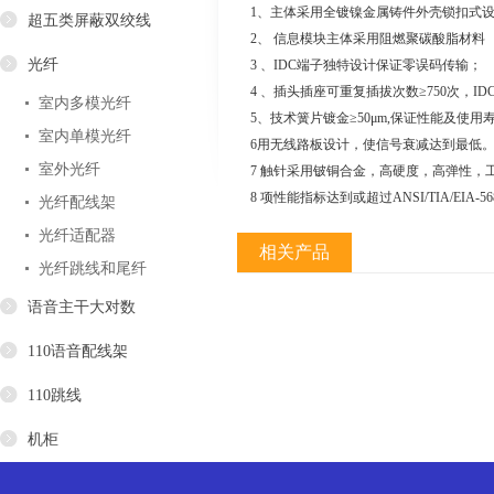
1、主体采用全镀镍金属铸件外壳锁扣式设
超五类屏蔽双绞线
2、 信息模块主体采用阻燃聚碳酸脂材料
光纤
3 、IDC端子独特设计保证零误码传输；
4 、插头插座可重复插拔次数≥750次，ID
室内多模光纤
5、技术簧片镀金≥50μm,保证性能及使用
室内单模光纤
6用无线路板设计，使信号衰减达到最低
室外光纤
7 触针采用铍铜合金，高硬度，高弹性，
8 项性能指标达到或超过ANSI/TIA/EIA-56
光纤配线架
光纤适配器
相关产品
光纤跳线和尾纤
语音主干大对数
110语音配线架
110跳线
机柜